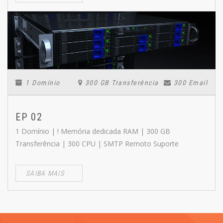
1 Domínio
300 GB Transferência
300 Email
EP 02
1 Domínio | ! Memória dedicada RAM | 300 GB
Transferência | 300 CPU | SMTP Remoto Suporte
SAIBA MAIS