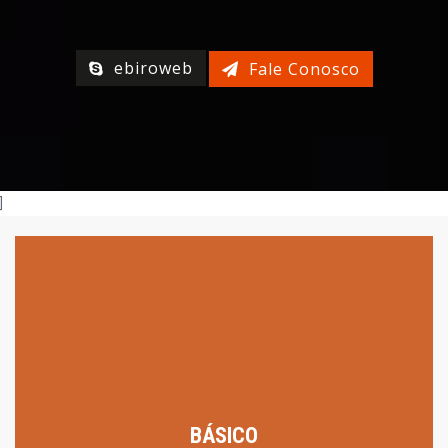
ebiroweb
Fale Conosco
]
PLANOS DE HOSPEDAGEM
O melhor investimento para sua empresa em TI.
BÁSICO